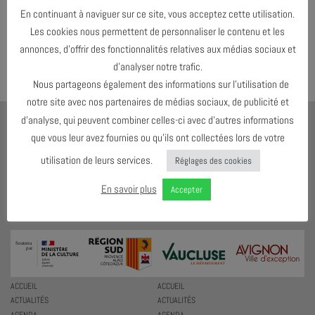
Both comments and trackbacks are currently closed.
En continuant à naviguer sur ce site, vous acceptez cette utilisation.
Les cookies nous permettent de personnaliser le contenu et les
←
Précédent
annonces, d’offrir des fonctionnalités relatives aux médias sociaux et
Suivant
→
d’analyser notre trafic.
Nous partageons également des informations sur l’utilisation de
notre site avec nos partenaires de médias sociaux, de publicité et
d’analyse, qui peuvent combiner celles-ci avec d’autres informations
AJMI
que vous leur avez fournies ou qu’ils ont collectées lors de votre
LE MEILLEUR MOYEN D'ÉCOUTER DU JAZZ C'EST D'EN VOIR !
utilisation de leurs services.
Réglages des cookies
4 RUE DES ESC. DE SAINTE-ANNE
84000 AVIGNON
En savoir plus
Accepter
T. 07 59 54 22 92
ACCUEIL
ACCUEIL
ACTUALITÉS
ACTUALITÉS
AGENDA
AGENDA