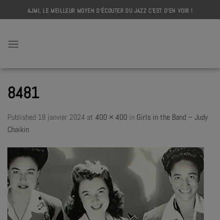
Skip
AJMI, LE MEILLEUR MOYEN D'ÉCOUTER DU JAZZ C'EST D'EN VOIR !
to
content
AJMI
8481
Published
18 janvier 2024
at
400 × 400
in
Girls in the Band – Judy
Chaikin