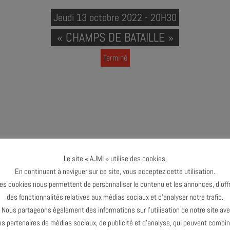
Jeudi 13 octobre 2022 - 20H30
« CHAMPS DE BATAILLE »
Terminé
DE BATAILLE »
Le site « AJMI » utilise des cookies.
En continuant à naviguer sur ce site, vous acceptez cette utilisation.
es cookies nous permettent de personnaliser le contenu et les annonces, d’offr
aille »
des fonctionnalités relatives aux médias sociaux et d’analyser notre trafic.
er : Clarinettes
ous partageons également des informations sur l’utilisation de notre site av
 : Violoncelle
os partenaires de médias sociaux, de publicité et d’analyse, qui peuvent combin
: batterie