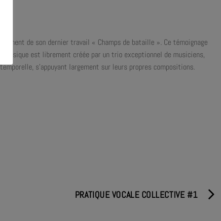
amment de son dernier travail « Champs de bataille ». Ce témoignage
La musique est librement créée par un trio exceptionnel de musiciens,
ntemporelle, s’appuyant largement sur leurs propres compositions.
PRATIQUE VOCALE COLLECTIVE #1