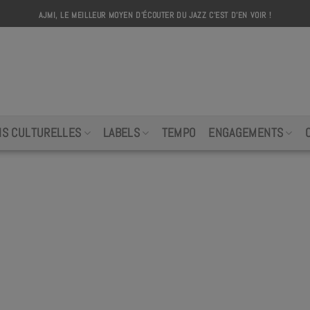
AJMI, LE MEILLEUR MOYEN D'ÉCOUTER DU JAZZ C'EST D'EN VOIR !
AJMI
NS CULTURELLES
LABELS
TEMPO
ENGAGEMENTS