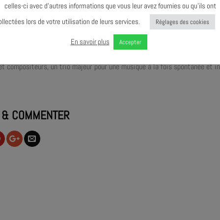
celles-ci avec d’autres informations que vous leur avez fournies ou qu’ils ont
diting photo, projection
ollectées lors de votre utilisation de leurs services.
Réglages des cookies
otographies
En savoir plus
 un PHOTO-CONCERT sur les images du photographe Yan Morvan, issues not
Accepter
rres récents ou plus anciens reflète la matière humaine en plein conflit. 
et compositeurs, un trio majeur pour une musique à la fois spontanée et i
 & COMMENTER