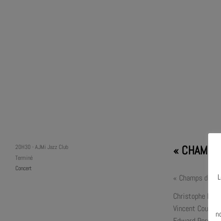
« CHAMPS 
20H30
-
AJMi Jazz Club
Terminé
Concert
L
« Champs de bat
Christophe Roch
N
Vincent Courtois
n
Edward Perraud 