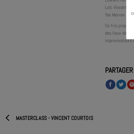
Loïc Vincent : E
c
Yan Morvan : ph
Ce trio propose
des lieux de gue
improvisateurs 
PARTAGER
MASTERCLASS - VINCENT COURTOIS