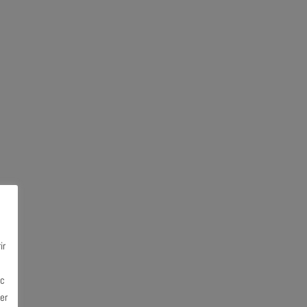
ir
ec
er