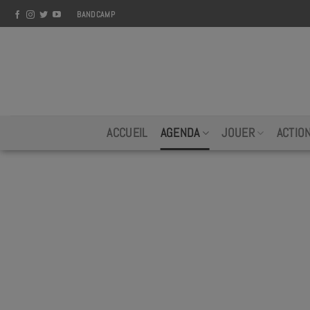
Skip
BANDCAMP
to
content
ACCUEIL
AGENDA
JOUER
ACTIO