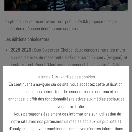
En plus d’une représentation tout public, l’AJMi propose chaque
année
deux séances dédiées aux scolaires
.
Les éditions précédentes :
2025-2026 :
Duo Sweetest Choice, deux concerts
hors les murs
auprès d’élèves de maternelle à l’École Saint Exupéry (Avignon) et
École Marcel Ripert (Monteux), un c
oncert tout public à l’AJMi
avec un groupe de l’Association Un pour Un.
Le site « AJMI » utilise des cookies.
2024-2025 :
À la Poursuite du crin ! (Compagnie Zenzika),
En continuant à naviguer sur ce site, vous acceptez cette utilisation.
représentation scolaire avec l’École primaire et maternelle des
Les cookies nous permettent de personnaliser le contenu et les
Grands Cyprès et l’École primaire Persil Pouzaraque, un concert
annonces, d’offrir des fonctionnalités relatives aux médias sociaux et
tout public à l’AJMi
d’analyser notre trafic.
2023-2024 :
Baby Jotax, représentation scolaire avec un groupe
Nous partageons également des informations sur l’utilisation de
d’enfants de la Crêche du Centre Hospitalier de Montfavet et de
notre site avec nos partenaires de médias sociaux, de publicité et
l’Association Petit Jardin
d’analyse, qui peuvent combiner celles-ci avec d’autres informations