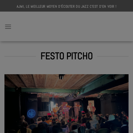
Skip
AJMI, LE MEILLEUR MOYEN D'ÉCOUTER DU JAZZ C'EST D'EN VOIR !
to
content
AJMI
FESTO PITCHO