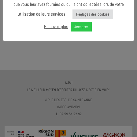
que vous leur avez fournies ou qu’ils ont collectées lors de votre
utilisation de leurs services.
Réglages des cookies
En savoir plus
Accepter
AJMI
LE MEILLEUR MOYEN D'ÉCOUTER DU JAZZ C'EST D'EN VOIR !
4 RUE DES ESC. DE SAINTE-ANNE
84000 AVIGNON
T. 07 59 54 22 92