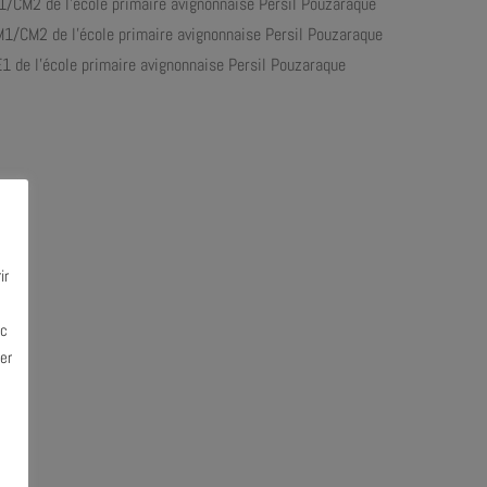
1/CM2 de l’école primaire avignonnaise Persil Pouzaraque
M1/CM2 de l’école primaire avignonnaise Persil Pouzaraque
1 de l’école primaire avignonnaise Persil Pouzaraque
ir
ec
er