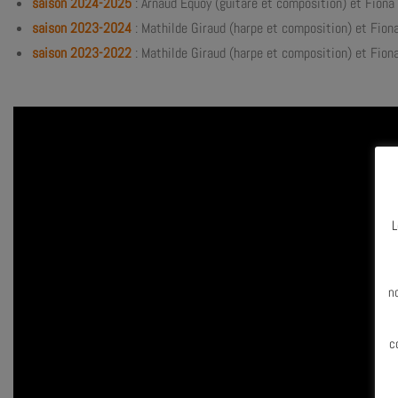
saison 2024-2025
: Arnaud Equoy (guitare et composition) et Fion
saison 2023-2024
: Mathilde Giraud (harpe et composition) et Fio
saison 2023-2022
: Mathilde Giraud (harpe et composition) et Fion
L
N
n
c