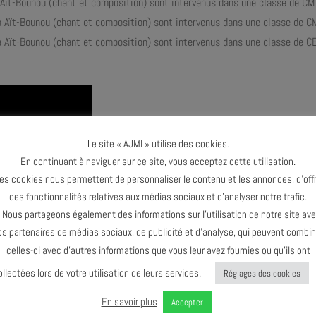
a Aït-Bounou (chant et composition) sont intervenus dans une classe de CM
na Aït-Bounou (chant et composition) sont intervenus dans une classe de C
a Aït-Bounou (chant et composition) sont intervenus dans une classe de CE
Le site « AJMI » utilise des cookies.
En continuant à naviguer sur ce site, vous acceptez cette utilisation.
es cookies nous permettent de personnaliser le contenu et les annonces, d’offr
des fonctionnalités relatives aux médias sociaux et d’analyser notre trafic.
ous partageons également des informations sur l’utilisation de notre site av
os partenaires de médias sociaux, de publicité et d’analyse, qui peuvent combin
celles-ci avec d’autres informations que vous leur avez fournies ou qu’ils ont
ollectées lors de votre utilisation de leurs services.
Réglages des cookies
En savoir plus
Accepter