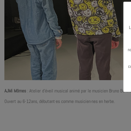
L
N
n
c
AJMi Mômes
: Atelier d’éveil musical animé par le musicien Bruno Bert
Ouvert au 6-12ans, débutant·es
comme musicien·nes
en herbe.