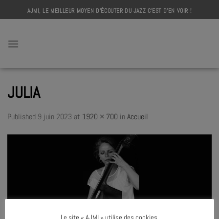
Skip
AJMI, LE MEILLEUR MOYEN D'ÉCOUTER DU JAZZ C'EST D'EN VOIR !
to
content
AJMI
JULIA
Published
9 juin 2023
at
1920 × 700
in
Accueil
Le site « AJMI » utilise des cookies.