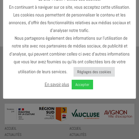
Both comments and trackbacks are currently closed.
En continuant à naviguer sur ce site, vous acceptez cette utilisation.
Les cookies nous permettent de personnaliser le contenu et les
←
Précédent
annonces, d’offrir des fonctionnalités relatives aux médias sociaux et
Suivant
→
d’analyser notre trafic.
Nous partageons également des informations sur l’utilisation de
notre site avec nos partenaires de médias sociaux, de publicité et
d’analyse, qui peuvent combiner celles-ci avec d’autres informations
AJMI
que vous leur avez fournies ou qu’ils ont collectées lors de votre
LE MEILLEUR MOYEN D'ÉCOUTER DU JAZZ C'EST D'EN VOIR !
utilisation de leurs services.
Réglages des cookies
4 RUE DES ESC. DE SAINTE-ANNE
En savoir plus
Accepter
84000 AVIGNON
T. 07 59 54 22 92
ACCUEIL
ACCUEIL
ACTUALITÉS
ACTUALITÉS