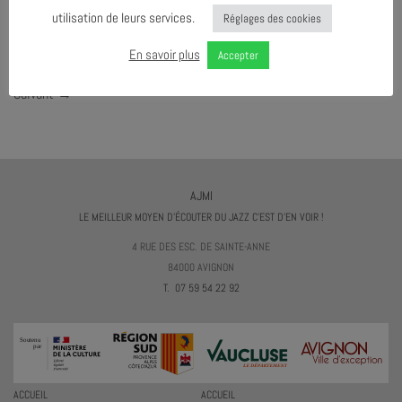
utilisation de leurs services.
Réglages des cookies
Both comments and trackbacks are currently closed.
En savoir plus
Accepter
←
Précédent
Suivant
→
AJMI
LE MEILLEUR MOYEN D'ÉCOUTER DU JAZZ C'EST D'EN VOIR !
4 RUE DES ESC. DE SAINTE-ANNE
84000 AVIGNON
T. 07 59 54 22 92
ACCUEIL
ACCUEIL