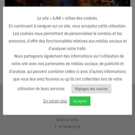
Le site « AJMI » utilise des cookies.
En continuant à naviguer sur ce site, vous acceptez cette utilisation.
Les cookies nous permettent de personnaliser le contenu et les
annonces, d’offrir des fonctionnalités relatives aux médias sociaux et
Both comments and trackbacks are currently closed.
d’analyser notre trafic.
←
Précédent
Nous partageons également des informations sur l’utilisation de
Suivant
→
notre site avec nos partenaires de médias sociaux, de publicité et
d’analyse, qui peuvent combiner celles-ci avec d’autres informations
que vous leur avez fournies ou qu’ils ont collectées lors de votre
utilisation de leurs services.
Réglages des cookies
AJMI
En savoir plus
Accepter
LE MEILLEUR MOYEN D'ÉCOUTER DU JAZZ C'EST D'EN VOIR !
4 RUE DES ESC. DE SAINTE-ANNE
84000 AVIGNON
T. 07 59 54 22 92