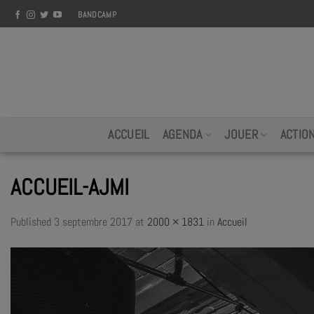
Skip
BANDCAMP
to
content
ACCUEIL
AGENDA
JOUER
ACTIO
ACCUEIL-AJMI
Published
3 septembre 2017
at
2000 × 1831
in
Accueil