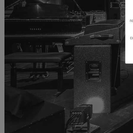
N
n
c