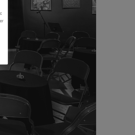
ec
er